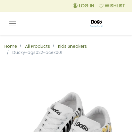
LOG IN
WISHLIST
Home
All Products
Kids Sneakers
Ducky-dgs022-acek001